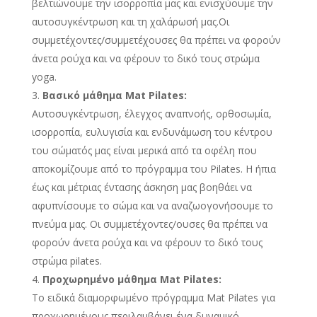
βελτιώνουμε την ισορροπία μας και ενισχύουμε την
αυτοσυγκέντρωση και τη χαλάρωσή μας.Οι
συμμετέχοντες/συμμετέχουσες θα πρέπει να φορούν
άνετα ρούχα και να φέρουν το δικό τους στρώμα
yoga.
Βασικό μάθημα Mat Pilates:
Αυτοσυγκέντρωση, έλεγχος αναπνοής, ορθοσωμία,
ισορροπία, ευλυγισία και ενδυνάμωση του κέντρου
του σώματός μας είναι μερικά από τα οφέλη που
αποκομίζουμε από το πρόγραμμα του Pilates. H ήπια
έως και μέτριας έντασης άσκηση μας βοηθάει να
αφυπνίσουμε το σώμα και να αναζωογονήσουμε το
πνεύμα μας. Οι συμμετέχοντες/ουσες θα πρέπει να
φορούν άνετα ρούχα και να φέρουν το δικό τους
στρώμα pilates.
Προχωρημένο μάθημα Mat Pilates:
Το ειδικά διαμορφωμένο πρόγραμμα Mat Pilates για
προχωρημένους περιλαμβάνει ένα δυναμικό