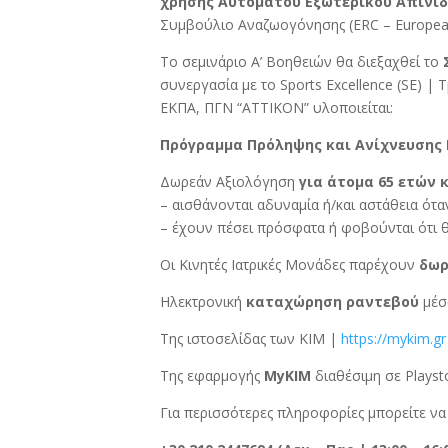
χρήσης Αυτόματου Εξωτερικού Απινι
Συμβούλιο Αναζωογόνησης (ERC – European 
Το σεμινάριο Α’ Βοηθειών θα διεξαχθεί το
συνεργασία με το Sports Excellence (SE) | 
ΕΚΠΑ, ΠΓΝ “ATTIKON” υλοποιείται:
Πρόγραμμα Πρόληψης και Ανίχνευσης
Δωρεάν Αξιολόγηση
για άτομα 65 ετών 
– αισθάνονται αδυναμία ή/και αστάθεια ότ
– έχουν πέσει πρόσφατα ή φοβούνται ότι 
Οι Κινητές Ιατρικές Μονάδες παρέχουν
δωρ
Ηλεκτρονική
καταχώρηση ραντεβού
μέσ
Της ιστοσελίδας των ΚΙΜ |
https://mykim.gr
Tης εφαρμογής
MyKIM
διαθέσιμη σε Playst
Για περισσότερες πληροφορίες μπορείτε να