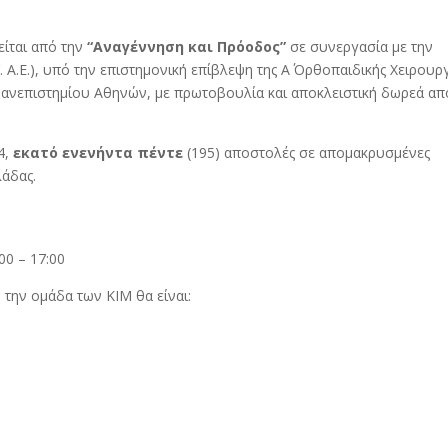
ίται από την
“Αναγέννηση και Πρόοδος”
σε συνεργασία με την
 Α.Ε.), υπό την επιστημονική επίβλεψη της Α΄ Ορθοπαιδικής Χειρουρ
Πανεπιστημίου Αθηνών, με πρωτοβουλία και αποκλειστική δωρεά απ
4,
εκατό ενενήντα πέντε
(195) αποστολές σε απομακρυσμένες
λάδας.
00 – 17:00
 την ομάδα των ΚΙΜ θα είναι: