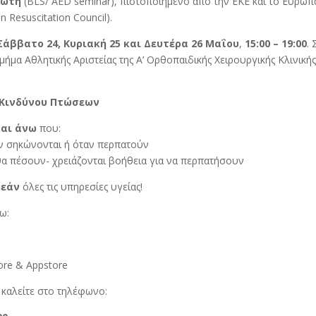
δωτή
(BLS/ AED seminar), πιστοποιημένο από την ΕΚΕ και το Ευρωπ
Resuscitation Council).
Σάββατο 24, Κυριακή 25 και Δευτέρα 26 Μαΐου
,
15:00 – 19:00
. 
Τμήμα Αθλητικής Αριστείας της Α’ Ορθοπαιδικής Χειρουργικής Κλινική
 Κινδύνου Πτώσεων
και άνω
που:
αν σηκώνονται ή όταν περπατούν
θα πέσουν- χρειάζονται βοήθεια για να περπατήσουν
εάν
όλες τις υπηρεσίες υγείας!
ω:
ore & Appstore
 καλείτε στο τηλέφωνο: