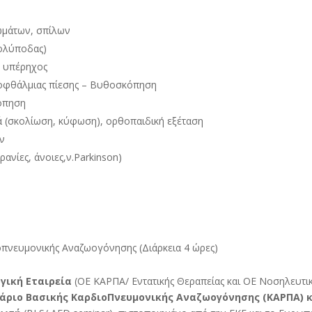
ωμάτων, σπίλων
Πολύποδας)
ς υπέρηχος
δοφθάλμιας πίεσης – Βυθοσκόπηση
όπηση
ά (σκολίωση, κύφωση), ορθοπαιδική εξέταση
ων
νίες, άνοιες,ν.Parkinson)
οπνευμονικής Αναζωογόνησης (Διάρκεια 4 ώρες)
γική Εταιρεία
(ΟΕ ΚΑΡΠΑ/ Εντατικής Θεραπείας και ΟΕ Νοσηλευτι
άριο Βασικής ΚαρδιοΠνευμονικής Αναζωογόνησης (ΚΑΡΠΑ) 