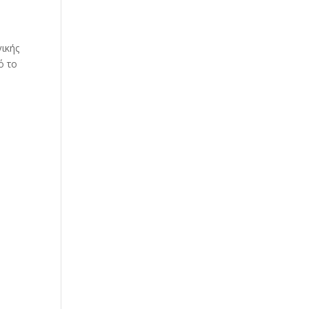
γικής
ό το