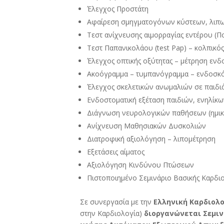
Έλεγχος Προστάτη
Αφαίρεση σμηγματογόνων κύστεων, λιπ
Τεστ ανίχνευσης αιμορραγίας εντέρου (
Τεστ Παπανικολάου (test Pap) – κολπικό
Έλεγχος οπτικής οξύτητας – μέτρηση εν
Ακοόγραμμα – τυμπανόγραμμα – ενδοσκ
Έλεγχος σκελετικών ανωμαλιών σε παιδι
Ενδοστοματική εξέταση παιδιών, ενηλίκ
Διάγνωση νευρολογικών παθήσεων (ημικρα
Ανίχνευση Μαθησιακών Δυσκολιών
Διατροφική αξιολόγηση – λιπομέτρηση
Εξετάσεις αίματος
Αξιολόγηση Κινδύνου Πτώσεων
Πιστοποιημένο Σεμινάριο Βασικής Καρδι
Σε συνεργασία με την
Ελληνική Καρδιολο
στην Καρδιολογία)
διοργανώνεται Σεμιν