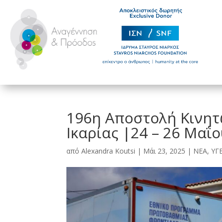
196η Αποστολή Κινητ
Ικαρίας |24 – 26 Μαΐ
από
Alexandra Koutsi
|
Μάι 23, 2025
|
ΝΕΑ
,
ΥΓ