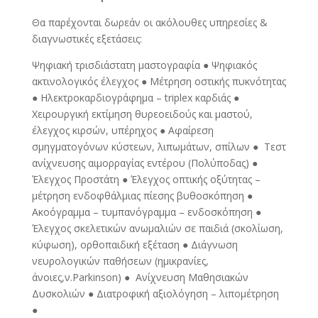
Θα παρέχονται δωρεάν οι ακόλουθες υπηρεσίες &
διαγνωστικές εξετάσεις:
Ψηφιακή τρισδιάστατη μαστογραφία ● Ψηφιακός
ακτινολογικός έλεγχος ● Μέτρηση οστικής πυκνότητας
● Ηλεκτροκαρδιογράφημα – triplex καρδιάς ●
Χειρουργική εκτίμηση θυρεοειδούς και μαστού,
έλεγχος κιρσών, υπέρηχος ● Αφαίρεση
σμηγματογόνων κύστεων, λιπωμάτων, σπίλων ● Τεστ
ανίχνευσης αιμορραγίας εντέρου (Πολύποδας) ●
Έλεγχος Προστάτη ● Έλεγχος οπτικής οξύτητας –
μέτρηση ενδοφθάλμιας πίεσης βυθοσκόπηση ●
Ακοόγραμμα – τυμπανόγραμμα – ενδοσκόπηση ●
Έλεγχος σκελετικών ανωμαλιών σε παιδιά (σκολίωση,
κύφωση), ορθοπαιδική εξέταση ● Διάγνωση
νευρολογικών παθήσεων (ημικρανίες,
άνοιες,ν.Parkinson) ● Ανίχνευση Μαθησιακών
Δυσκολιών ● Διατροφική αξιολόγηση – λιπομέτρηση
●