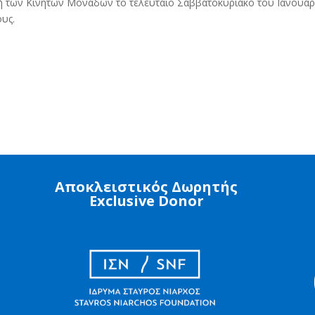
ή των Κινητών Μονάδων το τελευταίο Σαββατοκύριακο του Ιανουα
ους.
Αποκλειστικός Δωρητής
Exclusive Donor