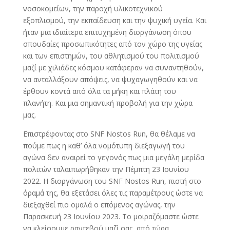
νοσοκομείων, την παροχή υλικοτεχνικού
εξοπλισμού, την εκπαίδευση και την ψυχική υγεία. Και
ήταν μια ιδιαίτερα επιτυχημένη διοργάνωση όπου
σπουδαίες προσωπικότητες από τον χώρο της υγείας
και των επιστημών, του αθλητισμού του πολιτισμού
μαζί με χιλιάδες κόσμου κατάφεραν να συναντηθούν,
να ανταλλάξουν απόψεις, να ψυχαγωγηθούν και να
έρθουν κοντά από όλα τα μήκη και πλάτη του
πλανήτη. Και μια σημαντική προβολή για την χώρα
μας.
Επιστρέφοντας στο SNF Nostos Run, θα θέλαμε να
πούμε πως η καθ’ όλα νομότυπη διεξαγωγή του
αγώνα δεν αναιρεί το γεγονός πως μια μεγάλη μερίδα
πολιτών ταλαιπωρήθηκαν την Πέμπτη 23 Ιουνίου
2022. Η διοργάνωση του SNF Nostos Run, πιστή στο
όραμά της, θα εξετάσει όλες τις παραμέτρους ώστε να
διεξαχθεί πιο ομαλά ο επόμενος αγώνας, την
Παρασκευή 23 Ιουνίου 2023. Το μοιραζόμαστε ώστε
να κλείσουμε ραντεβού μαζί σας, από τώρα.