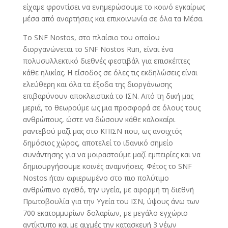
είχαμε φροντίσει να ενημερώσουμε το κοινό εγκαίρως
μέσα από αναρτήσεις και επικοινωνία σε όλα τα Μέσα.
Το SNF Nostos, στο πλαίσιο του οποίου
διοργανώνεται το SNF Nostos Run, είναι ένα
πολυσυλλεκτικό διεθνές φεστιβάλ για επισκέπτες
κάθε ηλικίας. Η είσοδος σε όλες τις εκδηλώσεις είναι
ελεύθερη και όλα τα έξοδα της διοργάνωσης
επιβαρύνουν αποκλειστικά το ΙΣΝ. Από τη δική μας
μεριά, το θεωρούμε ως μια προσφορά σε όλους τους
ανθρώπους, ώστε να δώσουν κάθε καλοκαίρι
ραντεβού μαζί μας στο ΚΠΙΣΝ που, ως ανοιχτός
δημόσιος χώρος, αποτελεί το ιδανικό σημείο
συνάντησης για να μοιραστούμε μαζί εμπειρίες και να
δημιουργήσουμε κοινές αναμνήσεις. Φέτος το SNF
Nostos ήταν αφιερωμένο στο πιο πολύτιμο
ανθρώπινο αγαθό, την υγεία, με αφορμή τη διεθνή
Πρωτοβουλία για την Υγεία του ΙΣΝ, ύψους άνω των
700 εκατομμυρίων δολαρίων, με μεγάλο εγχώριο
αντίκτυπο και με αιχμές την κατασκευή 3 νέων