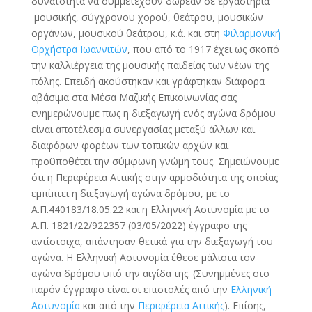
δυνατότητα να συμμετέχουν δωρεάν σε εργαστήρια
μουσικής, σύγχρονου χορού, θεάτρου, μουσικών
οργάνων, μουσικού θεάτρου, κ.ά. και στη
Φιλαρμονική
Ορχήστρα Ιωαννιτών
, που από το 1917 έχει ως σκοπό
την καλλιέργεια της μουσικής παιδείας των νέων της
πόλης. Επειδή ακούστηκαν και γράφτηκαν διάφορα
αβάσιμα στα Μέσα Μαζικής Επικοινωνίας σας
ενημερώνουμε πως η διεξαγωγή ενός αγώνα δρόμου
είναι αποτέλεσμα συνεργασίας μεταξύ άλλων και
διαφόρων φορέων των τοπικών αρχών και
προϋποθέτει την σύμφωνη γνώμη τους. Σημειώνουμε
ότι η Περιφέρεια Αττικής στην αρμοδιότητα της οποίας
εμπίπτει η διεξαγωγή αγώνα δρόμου, με το
Α.Π.440183/18.05.22 και η Ελληνική Αστυνομία με το
Α.Π. 1821/22/922357 (03/05/2022) έγγραφο της
αντίστοιχα, απάντησαν θετικά για την διεξαγωγή του
αγώνα. Η Ελληνική Αστυνομία έθεσε μάλιστα τον
αγώνα δρόμου υπό την αιγίδα της. (Συνημμένες στο
παρόν έγγραφο είναι οι επιστολές από την
Ελληνική
Αστυνομία
και από την
Περιφέρεια Αττικής
). Επίσης,