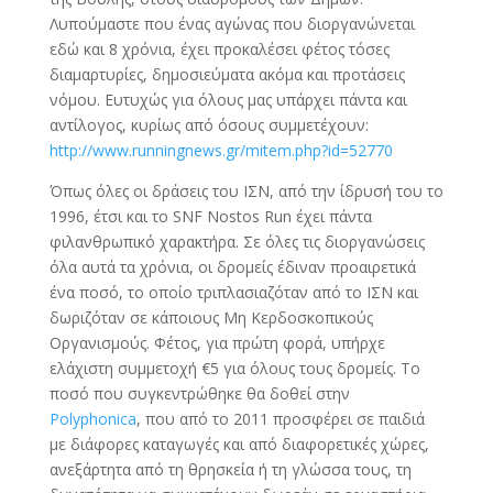
Λυπούμαστε που ένας αγώνας που διοργανώνεται
εδώ και 8 χρόνια, έχει προκαλέσει φέτος τόσες
διαμαρτυρίες, δημοσιεύματα ακόμα και προτάσεις
νόμου. Ευτυχώς για όλους μας υπάρχει πάντα και
αντίλογος, κυρίως από όσους συμμετέχουν:
http://www.runningnews.gr/mitem.php?id=52770
Όπως όλες οι δράσεις του ΙΣΝ, από την ίδρυσή του το
1996, έτσι και το SNF Nostos Run έχει πάντα
φιλανθρωπικό χαρακτήρα. Σε όλες τις διοργανώσεις
όλα αυτά τα χρόνια, οι δρομείς έδιναν προαιρετικά
ένα ποσό, το οποίο τριπλασιαζόταν από το ΙΣΝ και
δωριζόταν σε κάποιους Μη Κερδοσκοπικούς
Οργανισμούς. Φέτος, για πρώτη φορά, υπήρχε
ελάχιστη συμμετοχή €5 για όλους τους δρομείς. Το
ποσό που συγκεντρώθηκε θα δοθεί στην
Polyphonica
, που από το 2011 προσφέρει σε παιδιά
με διάφορες καταγωγές και από διαφορετικές χώρες,
ανεξάρτητα από τη θρησκεία ή τη γλώσσα τους, τη