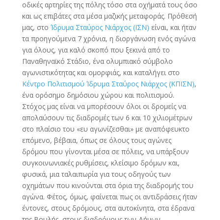
οδικές αρτηρίες της πόλης τόσο στα οχήματά τους όσο
και ως επιβάτες στα μέσα μαζικής μεταφοράς. Πρόθεσή
μας, στο
Ίδρυμα Σταύρος Νιάρχος (ΙΣΝ)
είναι, και ήταν
τα προηγούμενα 7 χρόνια, η διοργάνωση ενός αγώνα
για όλους, για καλό σκοπό που ξεκινά από το
Παναθηναϊκό Στάδιο, ένα ολυμπιακό σύμβολο
αγωνιστικότητας και ομορφιάς, και καταλήγει στο
Κέντρο Πολιτισμού Ίδρυμα Σταύρος Νιάρχος (ΚΠΙΣΝ)
,
ένα ορόσημο δημόσιου χώρου και πολιτισμού.
Στόχος μας είναι να μπορέσουν όλοι οι δρομείς να
απολαύσουν τις διαδρομές των 6 και 10 χιλιομέτρων
στο πλαίσιο του «ευ αγωνίζεσθαι» με αναπόφευκτο
επόμενο, βέβαια, όπως σε όλους τους αγώνες
δρόμου που γίνονται μέσα σε πόλεις, να υπάρξουν
συγκοινωνιακές ρυθμίσεις, κλείσιμο δρόμων και,
φυσικά, μια ταλαιπωρία για τους οδηγούς των
οχημάτων που κινούνται στα όρια της διαδρομής του
αγώνα. Φέτος, όμως, φαίνεται πως οι αντιδράσεις ήταν
έντονες, στους δρόμους, στα αυτοκίνητα, στα έδρανα
της Βουλής, στους διαδρόμους των Δήμων.